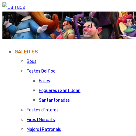
GALERIES
Bous
Festes Del Foc
Falles
Fogueres i Sant Joan
Santantonadas
Festes d’interes
Fires I Mercats
Majors i Patronals